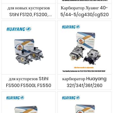
для новых кусторезов
Карбюратор Хуаянг 40-
Stihl FS120, FS200,
5/44-5/cg430/cg520
FS250
для кусторезов Stihl
карбюратор Huayang
FS500 FS500L FS550
32f/34f/36f/260