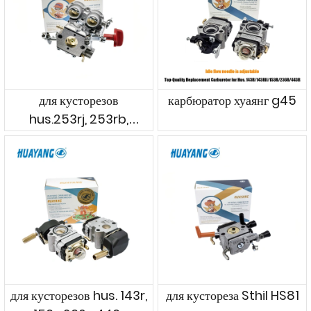
для кусторезов
карбюратор хуаянг g45
hus.253rj, 253rb,
553rs, 553rbx
для кусторезов hus. 143r,
для кустореза Sthil HS81