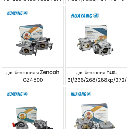
7900 и Makita DCS
PS4610 и Makita
6401 DCS 7301 DCS
DCS34, DCS36, DCS41,
7901
DCS45, DCS4610
для бензопилы Zenoah
для бензопил hus.
GZ4500
61/266/268/268xp/272/