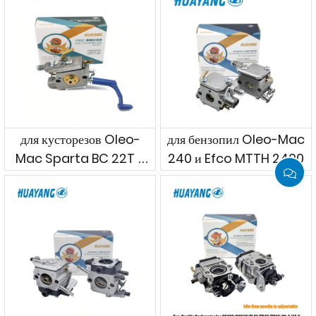
для кусторезов Oleo-
для бензопил Oleo-Mac
Mac Sparta BC 22T и
240 и Efco MTTH 2400
Efco DS 2210 и др.