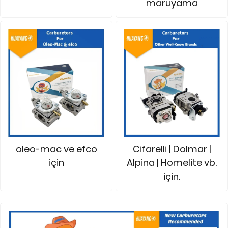
maruyama
oleo-mac ve efco
Cifarelli | Dolmar |
için
Alpina | Homelite vb.
için.