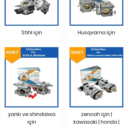
Stihl için
Husqvarna için
yankı ve shindaiwa
zenoah için |
için
kawasaki | honda |