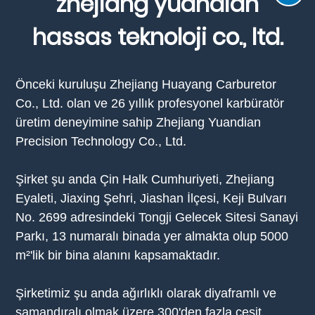
zhejiang yuandian
hassas teknoloji co., ltd.
Önceki kuruluşu Zhejiang Huayang Carburetor
Co., Ltd. olan ve 26 yıllık profesyonel karbüratör
üretim deneyimine sahip Zhejiang Yuandian
Precision Technology Co., Ltd.
Şirket şu anda Çin Halk Cumhuriyeti, Zhejiang
Eyaleti, Jiaxing Şehri, Jiashan İlçesi, Keji Bulvarı
No. 2699 adresindeki Tongji Gelecek Sitesi Sanayi
Parkı, 13 numaralı binada yer almakta olup 5000
m²'lik bir bina alanını kapsamaktadır.
Şirketimiz şu anda ağırlıklı olarak diyaframlı ve
şamandıralı olmak üzere 300'den fazla çeşit