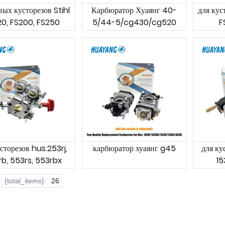
вых кусторезов Stihl
Карбюратор Хуаянг 40-
для кус
20, FS200, FS250
5/44-5/cg430/cg520
F
сторезов hus.253rj,
карбюратор хуаянг g45
для ку
b, 553rs, 553rbx
15
{total_items}:
26