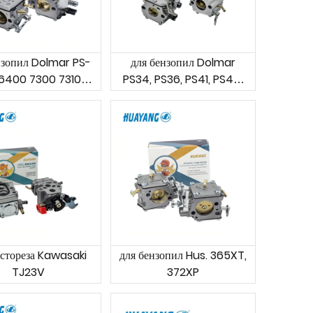
нзопил Dolmar PS-
для бензопил Dolmar
6400 7300 7310
PS34, PS36, PS41, PS45,
 Makita DCS 6401
PS4610 и Makita DCS34,
 7301 DCS 7901
DCS36, DCS41, DCS45,
DCS4610
устореза Kawasaki
для бензопил Hus. 365XT,
TJ23V
372XP