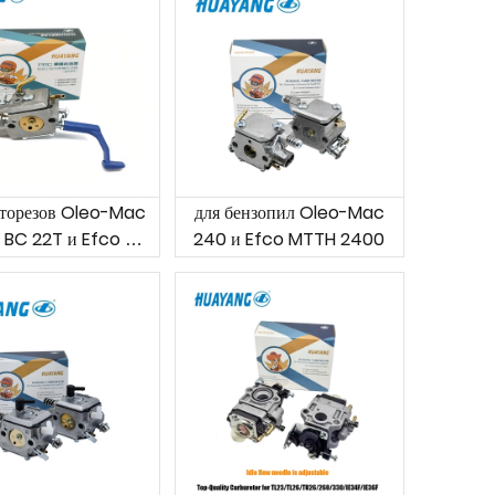
сторезов Oleo-Mac
для бензопил Oleo-Mac
 BC 22T и Efco DS
240 и Efco MTTH 2400
2210 и др.