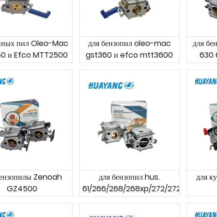
епных пил Oleo-Mac
для бензопил oleo-mac
для бе
0 и Efco MTT2500
gst360 и efco mtt3600
630 
7900 и
DCS
бензопилы Zenoah
для бензопил hus.
для к
GZ4500
61/266/268/268xp/272/272xp