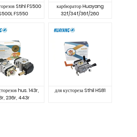
торезов Stihl FS500
карбюратор Huayang
S500L FS550
32f/34f/36f/260
сторезов hus. 143r,
для кустореза Sthil HS81
3r, 236r, 443r