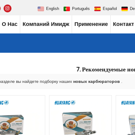
English
Português
Español
De
О Нас
Компаний Имидж
Применение
Контакт
7. Рекомендуемые н
разделе вы найдете подборку наших
новых
карбюраторов
.