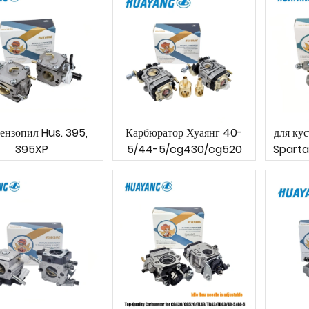
бензопил Hus. 395,
Карбюратор Хуаянг 40-
для ку
395XP
5/44-5/cg430/cg520
Sparta