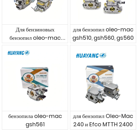
Для бензиновых
для бензопил oleo-mac
бензопил oleo-mac
gsh510, gsh560, gs560
941c/cx и efco 141s/sp
и т. д.
бензопила oleo-mac
для бензопил Oleo-Mac
gsh561
240 и Efco MTTH 2400