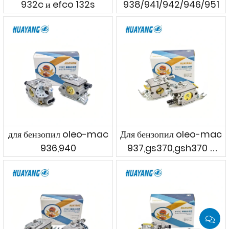
932c и efco 132s
938/941/942/946/951
для бензопил oleo-mac
Для бензопил oleo-mac
936,940
937,gs370,gsh370 и
efco 137,mt3700