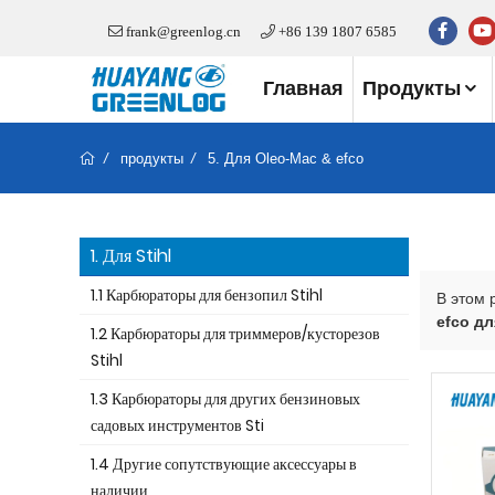
frank@greenlog.cn
+86 139 1807 6585
Главная
Продукты
продукты
5. Для Oleo-Mac & efco
1. Для Stihl
1.1 Карбюраторы для бензопил Stihl
В этом 
efco д
1.2 Карбюраторы для триммеров/кусторезов
Stihl
1.3 Карбюраторы для других бензиновых
садовых инструментов Sti
1.4 Другие сопутствующие аксессуары в
наличии