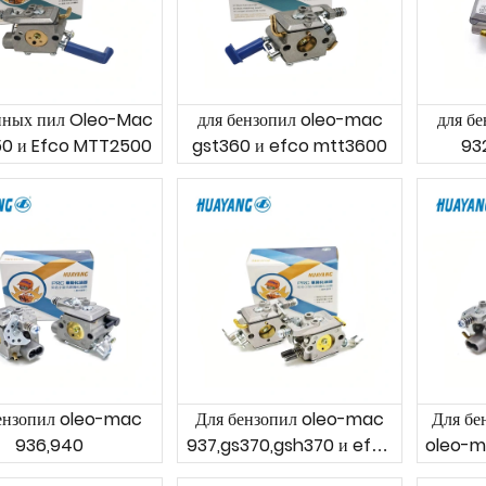
епных пил Oleo-Mac
для бензопил oleo-mac
для б
0 и Efco MTT2500
gst360 и efco mtt3600
93
бензопил oleo-mac
Для бензопил oleo-mac
Для бе
936,940
937,gs370,gsh370 и efco
oleo-m
137,mt3700