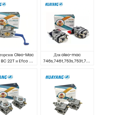
сторезов Oleo-Mac
Для oleo-mac
 BC 22T и Efco DS
746s,746t,753s,753t,755
2210 и др.
master & efco
8460,8465,8530,8535
ergo,8550 босс