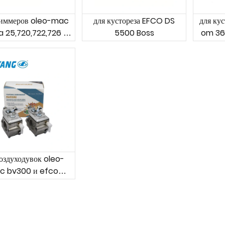
риммеров oleo-mac
для кустореза EFCO DS
для ку
a 25,720,722,726 и
5500 Boss
om 36
o stark 24,25,26
воздуходувок oleo-
c bv300 и efco
sa3000