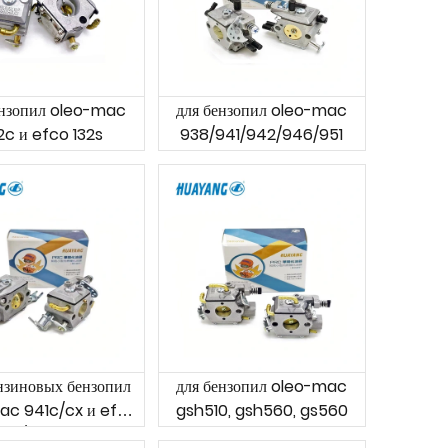
ензопил oleo-mac
для бензопил oleo-mac
2c и efco 132s
938/941/942/946/951
нзиновых бензопил
для бензопил oleo-mac
ac 941c/cx и efco
gsh510, gsh560, gs560
141s/sp и т. д.