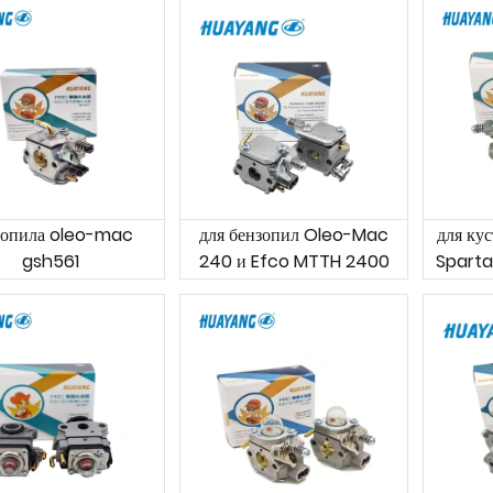
зопила oleo-mac
для бензопил Oleo-Mac
для ку
gsh561
240 и Efco MTTH 2400
Sparta