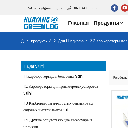
frank@greenlog.cn
+86 139 1807 6585
Главная
Продукты
продукты
2. Для Husqvarna
2.3 Карбюраторы для
1. Для Stihl
1.1 Карбюраторы для бензопил Stihl
Карбюра
1.2 Карбюраторы для триммеров/кусторезов
Stihl
1.3 Карбюраторы для других бензиновых
садовых инструментов Sti
1.4 Другие сопутствующие аксессуары в
наличии