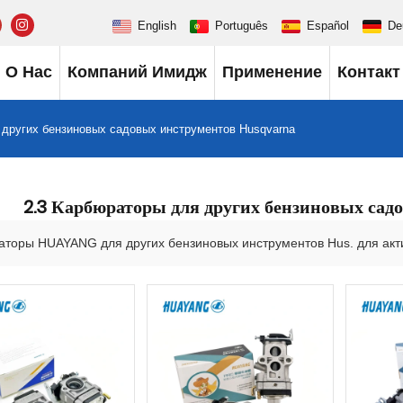
English
Português
Español
De
О Нас
Компаний Имидж
Применение
Контакт
 других бензиновых садовых инструментов Husqvarna
2.3 Карбюраторы для других бензиновых са
торы HUAYANG для других бензиновых инструментов Hus. для акт