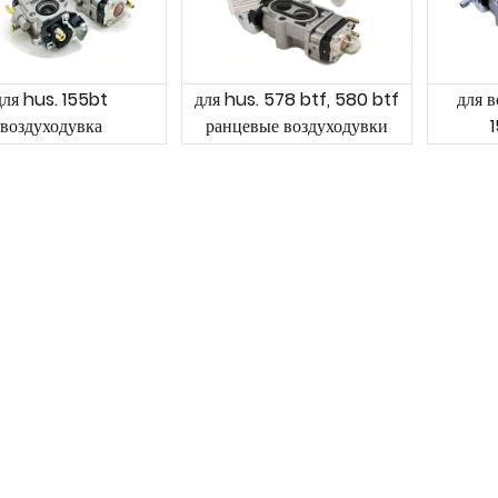
для hus. 155bt
для hus. 578 btf, 580 btf
для в
воздуходувка
ранцевые воздуходувки