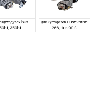
оздуходувок hus.
для кусторезов Husqvarna
150bt, 350bt
266, Hus 99 S