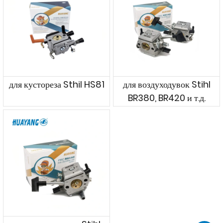
для кустореза Sthil HS81
для воздуходувок Stihl
BR380, BR420 и т.д.